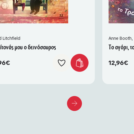
 Litchfield
Anne Booth
,
ίτονάς μου ο δεινόσαυρος
Το αγόρι, τ
96
€
12,96
€