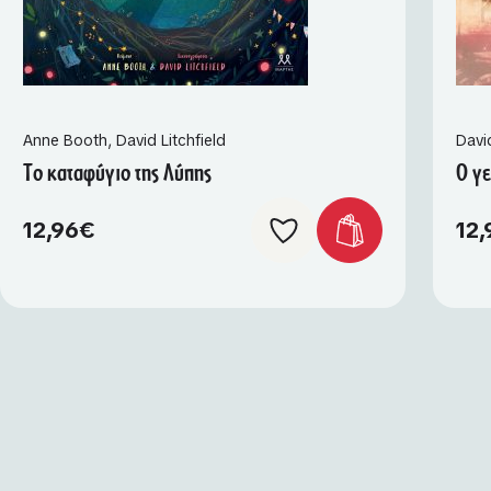
Anne Booth
,
David Litchfield
David
Το καταφύγιο της Λύπης
Ο γε
12,96
€
12,