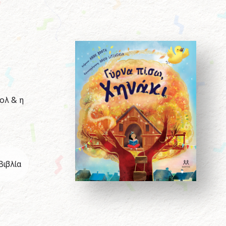
ολ & η
Βιβλία