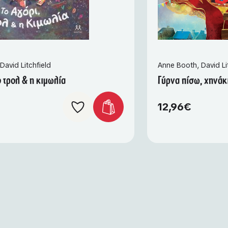
David Litchfield
Anne Booth
,
David Li
ο τρολ & η κιμωλία
Γύρνα πίσω, χηνάκ
12,96
€