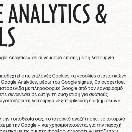
 ANALYTICS &
LS
gle Analytics» σε συνδυασμό επίσης με τη λειτουργία
ποδεχτεί στις επιλογές Cookies τα «cookies στατιστικών»
oogle Analytics, μέσω του Google signals, θα συσχετίσει
ν ιστοσελίδα με πληροφορίες Google από τον λογαριασμό
ετε συναινέσει σε αυτήν τη συσχέτιση για σκοπούς
ργοποιήσει τη λειτουργία «Εξατομίκευση διαφημίσεων»
 την τοποθεσία σας, το ιστορικό αναζήτησης, το ιστορικό
ι με την Google – και χρησιμοποιούνται για την παροχή
χετικά με τις συμπεριφορές των χρηστών μεταξύ των