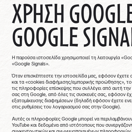
ΧΡΗΣΗ GOOGLE
GOOGLE SIGNA
Η παρούσα ιστοσελίδα χρησιμοποιεί τη λειτουργία «Goo
«Google Signals».
Όταν επισκέπτεστε την ιστοσελίδα μας, εφόσον έχετε α
και τα «cookies διαφήμισης/εμπορικής προώθησης», το G
τις πληροφορίες επίσκεψης που συλλέγει από αυτή τη
σας στη Google, από όλες τις συσκευές σας, εφόσον έχ
εξατομίκευσης διαφημίσεων (δηλαδή εφόσον έχετε ενε
στις ρυθμίσεις του λογαριασμού σας στην Google).
Αυτές οι πληροφορίες Google μπορεί να περιλαμβάνουν
YouTube και δεδομένα από ιστότοπους που συνεργάζοντα
συγκεντρωτικών και ανωνυμοποιημένων πληροφοριών σ