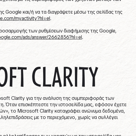
 Google και/ή να τα διαγράψετε μέσω της σελίδας της
le.com/myactivity?hl=el
.
προσαρμογής των ρυθμίσεων διαφήμισης της Google,
google.com/ads/answer/2662856?hl=el
.
OFT CLARITY
soft Clarity για την ανάλυση της συμπεριφοράς των
τη. Όταν επισκέπτεστε την ιστοσελίδα μας, εφόσον έχετε
ών», το Microsoft Clarity καταγράφει ανώνυμα δεδομένα,
αλληλεπιδράσεις με το περιεχόμενο, χωρίς να συλλέγει