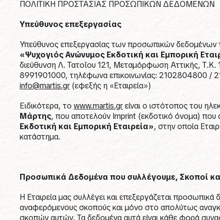
ΠΟΛΙΤΙΚΗ ΠΡΟΣΤΑΣΙΑΣ ΠΡΟΣΩΠΙΚΩΝ ΔΕΔΟΜΕΝΩΝ
Υπεύθυνος επεξεργασίας
Υπεύθυνος επεξεργασίας των προσωπικών δεδομένων των
«Ψυχογιός Ανώνυμος Εκδοτική και Εμπορική Εται
διεύθυνση Λ. Τατοΐου 121, Μεταμόρφωση Αττικής, Τ.Κ
8991901000, τηλέφωνα επικοινωνίας: 2102804800 / 21
info@martis.gr
(εφεξής η «Εταιρεία»)
Ειδικότερα, το
www.martis.gr
είναι ο ιστότοπος του ηλε
Μάρτης
, που αποτελούν Imprint (εκδοτικό όνομα) που
Εκδοτική και Εμπορική Εταιρεία»
, στην οποία Εται
κατάστημα.
Προσωπικά Δεδομένα που συλλέγουμε, Σκοποί κα
Η Εταιρεία μας συλλέγει και επεξεργάζεται προσωπικά 
αναφερόμενους σκοπούς και μόνο στο απολύτως αναγκα
σκοπών αυτών. Τα δεδομένα αυτά είναι κάθε φορά συνα