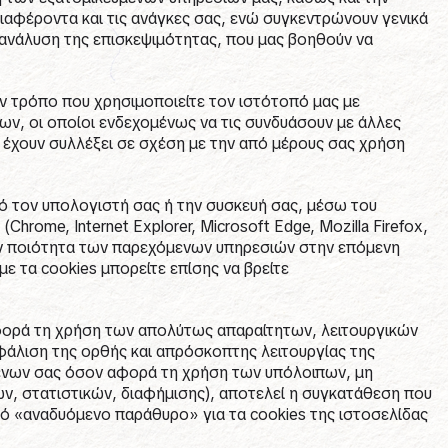
ιαφέροντα και τις ανάγκες σας, ενώ συγκεντρώνουν γενικά
ην ανάλυση της επισκεψιμότητας, που μας βοηθούν να
 τρόπο που χρησιμοποιείτε τον ιστότοπό μας με
ων, οι οποίοι ενδεχομένως να τις συνδυάσουν με άλλες
 έχουν συλλέξει σε σχέση με την από μέρους σας χρήση
πό τον υπολογιστή σας ή την συσκευή σας, μέσω του
rome, Internet Explorer, Microsoft Edge, Mozilla Firefox,
την ποιότητα των παρεχόμενων υπηρεσιών στην επόμενη
με τα cookies μπορείτε επίσης να βρείτε
φορά τη χρήση των απολύτως απαραίτητων, λειτουργικών
φάλιση της ορθής και απρόσκοπτης λειτουργίας της
μένων σας όσον αφορά τη χρήση των υπόλοιπων, μη
ων, στατιστικών, διαφήμισης), αποτελεί η συγκατάθεση που
κό «αναδυόμενο παράθυρο» για τα cookies της ιστοσελίδας