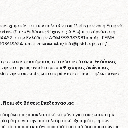
 χρηστών και των πελατών του Martis.gr είναι η Εταιρεία
ρεία»
(δ.τ.: «Εκδόσεις Ψυχογιός Α.Ε.») που εδρεύει στη
. 14452, στην Ελλάδα με ΑΦΜ 998383931 και Αρ. ΓΕΜΗ:
03618654, email επικοινωνίας:
info@psichogios.gr
/
κτρονικού καταστήματος του εκδοτικού οίκου
Εκδόσεις
 ανήκει στην ως άνω Εταιρεία
«Ψυχογιός Ανώνυμος
ρεία ανήκει συνεπώς και ο παρών ιστότοπος – ηλεκτρονικό
ι Νομικές Βάσεις Επεξεργασίας
δεδομένα σας αποκλειστικά και μόνο για τους κατωτέρω
ίο μέτρο για την αποτελεσματική εξυπηρέτηση των
φή, πρόσφορα και όχι περισσότερα από όσα απαιτούνται