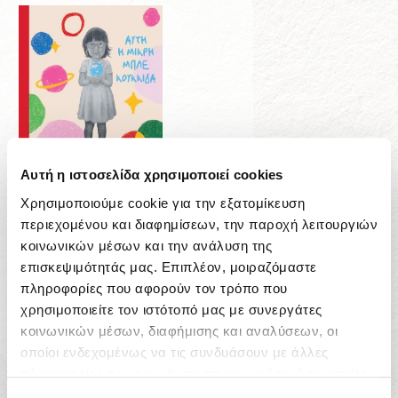
Αυτή η ιστοσελίδα χρησιμοποιεί cookies
Χρησιμοποιούμε cookie για την εξατομίκευση
περιεχομένου και διαφημίσεων, την παροχή λειτουργιών
ΔΙΑΘΕΣΙΜΟ ΓΙΑ ΠΡΟΠΑΡΑΓΓΕΛΙΑ
κοινωνικών μέσων και την ανάλυση της
Zeno Sworder
επισκεψιμότητάς μας. Επιπλέον, μοιραζόμαστε
Αυτή η μικρή μπλε κουκκίδα
πληροφορίες που αφορούν τον τρόπο που
χρησιμοποιείτε τον ιστότοπό μας με συνεργάτες
12,96
€
κοινωνικών μέσων, διαφήμισης και αναλύσεων, οι
οποίοι ενδεχομένως να τις συνδυάσουν με άλλες
πληροφορίες που τους έχετε παραχωρήσει ή τις οποίες
έχουν συλλέξει σε σχέση με την από μέρους σας χρήση