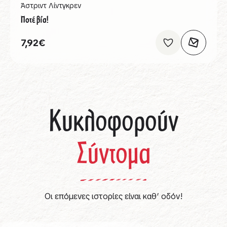
Άστριντ Λίντγκρεν
Ποτέ βία!
7,92
€
Κυκλοφορούν
Σύντομα
Οι επόμενες ιστορίες είναι καθ’ οδόν!