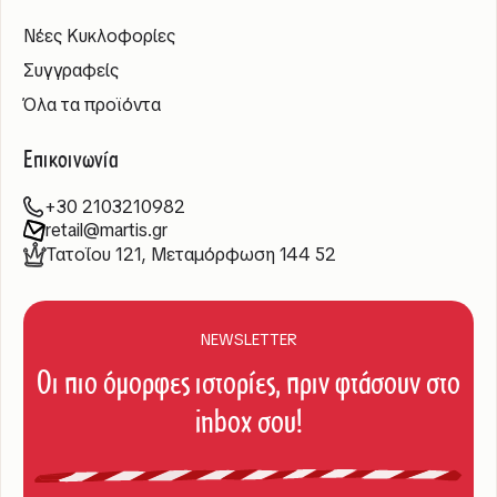
Νέες Κυκλοφορίες
Συγγραφείς
Όλα τα προϊόντα
Επικοινωνία
+30 2103210982
retail@martis.gr
Τατοΐου 121, Μεταμόρφωση 144 52
NEWSLETTER
Οι πιο όμορφες ιστορίες, πριν φτάσουν στο
inbox σου!