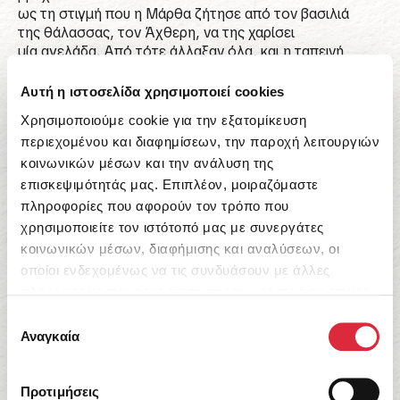
ως τη στιγμή που η Μάρθα ζήτησε από τον βασιλιά
της θάλασσας, τον Άχθερη, να της χαρίσει
μία αγελάδα. Από τότε άλλαξαν όλα, και η ταπεινή
καθημερινότητά τους μετατράπηκε σε πλουσιοπάροχη
ζωή. Πού τελειώνουν όμως οι επιθυμίες της Μάρθας;
Αυτή η ιστοσελίδα χρησιμοποιεί cookies
Πότε θα έχει αρκετά για να νιώσει ευτυχισμένη;
Χρησιμοποιούμε cookie για την εξατομίκευση
Η Ξένια Καλογεροπούλου επιλέγει ένα παραμύθι από τη
περιεχομένου και διαφημίσεων, την παροχή λειτουργιών
Φινλανδία
για την απληστία και την αξία της απλότητας και η Ρένια
κοινωνικών μέσων και την ανάλυση της
Μεταλληνού το ζωντανεύει
επισκεψιμότητάς μας. Επιπλέον, μοιραζόμαστε
με μια υπέροχη εικονογράφηση.
πληροφορίες που αφορούν τον τρόπο που
χρησιμοποιείτε τον ιστότοπό μας με συνεργάτες
κοινωνικών μέσων, διαφήμισης και αναλύσεων, οι
#Εικονογραφημένα παραμύθια
#Παιδικά Βιβλία
οποίοι ενδεχομένως να τις συνδυάσουν με άλλες
πληροφορίες που τους έχετε παραχωρήσει ή τις οποίες
έχουν συλλέξει σε σχέση με την από μέρους σας χρήση
Επιλογή
των υπηρεσιών τους.
Τα δώρα του βασιλιά της θάλασσας
Αναγκαία
συγκατάθεσης
17,91
€
Προτιμήσεις