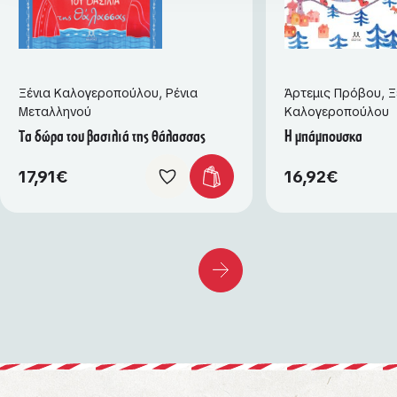
Ξένια Καλογεροπούλου
,
Ρένια
Άρτεμις Πρόβου
,
Ξ
Μεταλληνού
Καλογεροπούλου
Τα δώρα του βασιλιά της θάλασσας
Η μπάμπουσκα
17,91
€
16,92
€