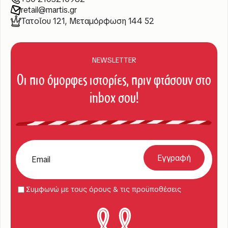
retail@martis.gr
Τατοΐου 121, Μεταμόρφωση 144 52
NEWSLETTER
Οι πιο όμορφες ιστορίες, πριν φτάσουν στο
inbox σου!
Συμφωνώ με τους όρους & τις προϋποθέσεις