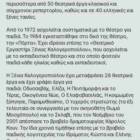
περισσότερα από 50 θεατρικά έργα κλασικού και
σύγχρονου ρεπερτορίου, καθώς και σε 40 ελληνικές και
ξένες ταινίες.
Από το 1972 ασχολείται συστηματικά με το θέατρο για
παιδιά. Το 1984 εγκαταστάθηκε στο δικό της θέατρο,
την «Πόρτα». Έχει ιδρύσει επίσης το «Θεατρικό
Εργαστήρι Ξένιας Καλογεροπούλου», που ασχολείται
με το εκπαιδευτικό θέατρο και στο οποίο φοιτούν
παιδιά κάθε ηλικίας καθώς και εκπαιδευτικοί.
Η Ξένια Καλογεροπούλου έχει μεταφράσει 28 θεατρικά
έργα και έχει γράψει έργα για
παιδιά:
Οδυσσεβάχ
,
Ελίζα
,
Η Πεντάμορφη και το
Τέρα
ς,
Οικογένεια Νώε
,
Ο Ελαφοβασιλιάς
,
Η κοιμωμένη
ξύπνησε
,
Παραμυθissimo
,
Ο τυχερός στρατιώτης
(τα έξι
τελευταία σε συνεργασία με τον σκηνοθέτη Θωμά
Μοσχόπουλο) και το
Σκλαβί
, που τον Νοέμβριο του
2001 απέσπασε το βραβείο δραματουργίας Κάρολος
Κουν. Την ίδια χρονιά τιμήθηκε επίσης με το βραβείο
παιδικής λογοτεχνίας του Ιδρύματος Κώστα και Ελένης