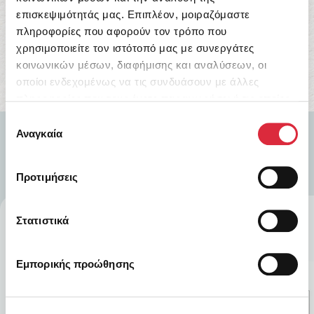
επισκεψιμότητάς μας. Επιπλέον, μοιραζόμαστε
Αγορά Τώρα
πληροφορίες που αφορούν τον τρόπο που
χρησιμοποιείτε τον ιστότοπό μας με συνεργάτες
κοινωνικών μέσων, διαφήμισης και αναλύσεων, οι
οποίοι ενδεχομένως να τις συνδυάσουν με άλλες
πληροφορίες που τους έχετε παραχωρήσει ή τις οποίες
έχουν συλλέξει σε σχέση με την από μέρους σας χρήση
Επιλογή
των υπηρεσιών τους.
Αναγκαία
συγκατάθεσης
Προτιμήσεις
Στατιστικά
Εμπορικής προώθησης