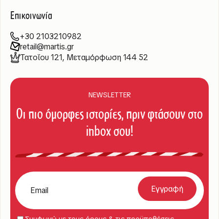
Επικοινωνία
+30 2103210982
retail@martis.gr
Τατοΐου 121, Μεταμόρφωση 144 52
NEWSLETTER
Οι πιο όμορφες ιστορίες, πριν φτάσουν στο
inbox σου!
Συμφωνώ με τους όρους & τις προϋποθέσεις