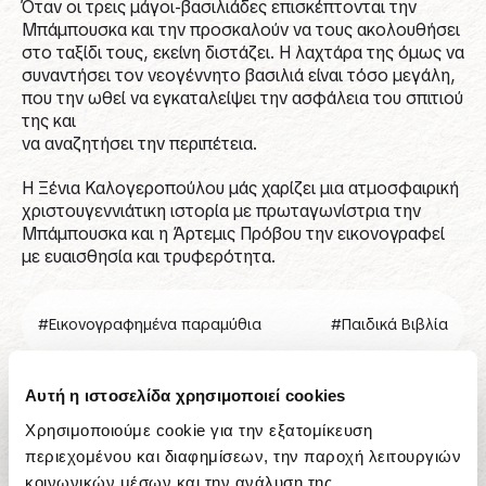
Όταν οι τρεις μάγοι-βασιλιάδες επισκέπτονται την
Μπάμπουσκα και την προσκαλούν να τους ακολουθήσει
στο ταξίδι τους, εκείνη διστάζει. Η λαχτάρα της όμως να
συναντήσει τον νεογέννητο βασιλιά είναι τόσο μεγάλη,
που την ωθεί να εγκαταλείψει την ασφάλεια του σπιτιού
της και
να αναζητήσει την περιπέτεια.
Η Ξένια Καλογεροπούλου μάς χαρίζει μια ατμοσφαιρική
χριστουγεννιάτικη ιστορία με πρωταγωνίστρια την
Μπάμπουσκα και η Άρτεμις Πρόβου την εικονογραφεί
με ευαισθησία και τρυφερότητα.
#Εικονογραφημένα παραμύθια
#Παιδικά Βιβλία
Αυτή η ιστοσελίδα χρησιμοποιεί cookies
Η μπάμπουσκα
Χρησιμοποιούμε cookie για την εξατομίκευση
περιεχομένου και διαφημίσεων, την παροχή λειτουργιών
16,92
€
κοινωνικών μέσων και την ανάλυση της