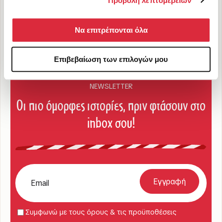
Προβολή λεπτομερειών
Επικοινωνία
+30 2103210982
Να επιτρέπονται όλα
retail@martis.gr
Τατοΐου 121, Μεταμόρφωση 144 52
Επιβεβαίωση των επιλογών μου
NEWSLETTER
Οι πιο όμορφες ιστορίες, πριν φτάσουν στο
inbox σου!
Συμφωνώ με τους όρους & τις προϋποθέσεις