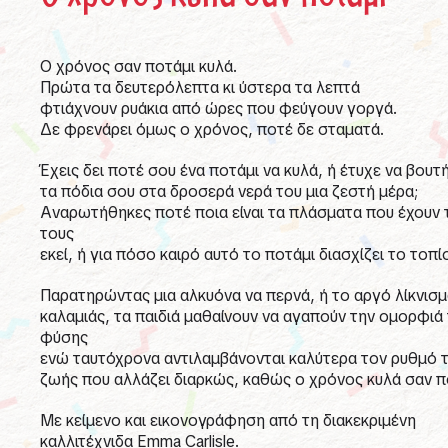
Ο χρόνος σαν ποτάμι κυλά.
Πρώτα τα δευτερόλεπτα κι ύστερα τα λεπτά
φτιάχνουν ρυάκια από ώρες που φεύγουν γοργά.
Δε φρενάρει όμως ο χρόνος, ποτέ δε σταματά.
Έχεις δει ποτέ σου ένα ποτάμι να κυλά, ή έτυχε να βουτ
τα πόδια σου στα δροσερά νερά του μια ζεστή μέρα;
Αναρωτήθηκες ποτέ ποια είναι τα πλάσματα που έχουν τ
τους
εκεί, ή για πόσο καιρό αυτό το ποτάμι διασχίζει το τοπί
Παρατηρώντας μια αλκυόνα να περνά, ή το αργό λίκνισμ
καλαμιάς, τα παιδιά μαθαίνουν να αγαπούν την ομορφιά
φύσης
ενώ ταυτόχρονα αντιλαμβάνονται καλύτερα τον ρυθμό 
ζωής που αλλάζει διαρκώς, καθώς ο χρόνος κυλά σαν π
Με κείμενο και εικονογράφηση από τη διακεκριμένη
καλλιτέχνιδα Emma Carlisle.