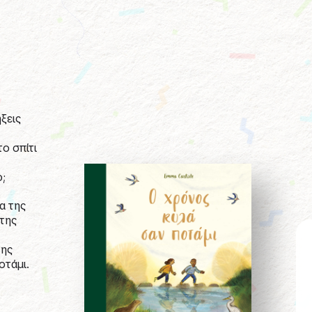
ήξεις
ο σπίτι
ο;
α της
 της
της
οτάμι.