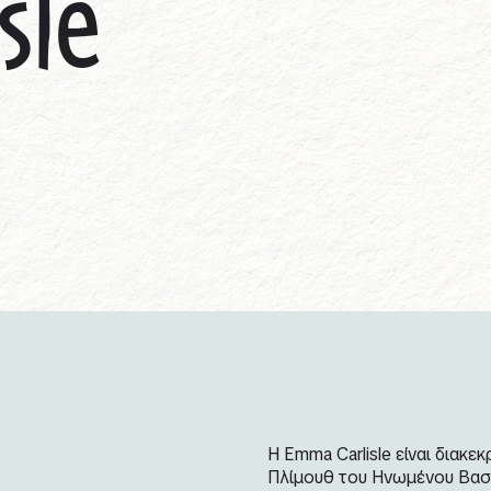
sle
Η Emma Carlisle είναι διακε
Πλίμουθ του Ηνωμένου Βασι