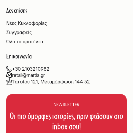
Δες επίσης
Νέες Κυκλοφορίες
Συγγραφείς
Όλα τα προϊόντα
Επικοινωνία
+30 2103210982
retail@martis.gr
Τατοΐου 121, Μεταμόρφωση 144 52
NEWSLETTER
Οι πιο όμορφες ιστορίες, πριν φτάσουν στο
inbox σου!