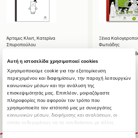
Άρτεμις Κλιντ
,
Κατερίνα
Ξένια Καλογεροπο
Σπυροπούλου
Φωτιάδης
Κανονικούπολη
Παραμύθια με την Ξέ
Αυτή η ιστοσελίδα χρησιμοποιεί cookies
4,95
€
17,91
€
Χρησιμοποιούμε cookie για την εξατομίκευση
περιεχομένου και διαφημίσεων, την παροχή λειτουργιών
κοινωνικών μέσων και την ανάλυση της
επισκεψιμότητάς μας. Επιπλέον, μοιραζόμαστε
Δες τα όλα
πληροφορίες που αφορούν τον τρόπο που
χρησιμοποιείτε τον ιστότοπό μας με συνεργάτες
κοινωνικών μέσων, διαφήμισης και αναλύσεων, οι
οποίοι ενδεχομένως να τις συνδυάσουν με άλλες
πληροφορίες που τους έχετε παραχωρήσει ή τις οποίες
έχουν συλλέξει σε σχέση με την από μέρους σας χρήση