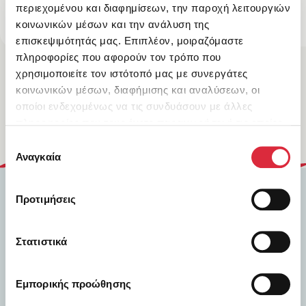
12,96
€
περιεχομένου και διαφημίσεων, την παροχή λειτουργιών
17,91
€
κοινωνικών μέσων και την ανάλυση της
επισκεψιμότητάς μας. Επιπλέον, μοιραζόμαστε
πληροφορίες που αφορούν τον τρόπο που
χρησιμοποιείτε τον ιστότοπό μας με συνεργάτες
κοινωνικών μέσων, διαφήμισης και αναλύσεων, οι
Δες τα όλα
οποίοι ενδεχομένως να τις συνδυάσουν με άλλες
πληροφορίες που τους έχετε παραχωρήσει ή τις οποίες
έχουν συλλέξει σε σχέση με την από μέρους σας χρήση
Επιλογή
των υπηρεσιών τους.
Αναγκαία
συγκατάθεσης
Προτιμήσεις
Στατιστικά
Εμπορικής προώθησης