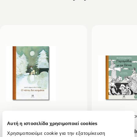
Kitty Crowther
,
Άστριντ Λίντγκρεν
Ξένια Καλογεροπο
Φωτιάδης
Αυτή η ιστοσελίδα χρησιμοποιεί cookies
Ο νάνος δεν κοιμάται
Παραμύθια με την Ξέ
Χρησιμοποιούμε cookie για την εξατομίκευση