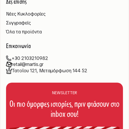
Δες επίσης
Νέες Κυκλοφορίες
Συγγραφείς
Όλα τα προϊόντα
Επικοινωνία
+30 2103210982
retail@martis.gr
Τατοΐου 121, Μεταμόρφωση 144 52
NEWSLETTER
Οι πιο όμορφες ιστορίες, πριν φτάσουν στο
inbox σου!