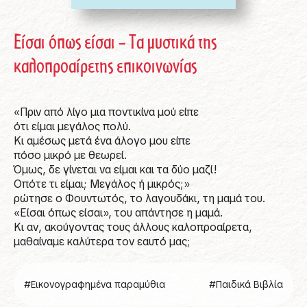
Είσαι όπως είσαι – Τα μυστικά της
καλοπροαίρετης επικοινωνίας
«Πριν από λίγο μια ποντικίνα μού είπε
ότι είμαι μεγάλος πολύ.
Κι αμέσως μετά ένα άλογο μου είπε
πόσο μικρό με θεωρεί.
Όμως, δε γίνεται να είμαι και τα δύο μαζί!
Οπότε τι είμαι; Μεγάλος ή μικρός;»
ρώτησε ο Φουντωτός, το λαγουδάκι, τη μαμά του.
«Είσαι όπως είσαι», του απάντησε η μαμά.
Κι αν, ακούγοντας τους άλλους καλοπροαίρετα,
μαθαίναμε καλύτερα τον εαυτό μας;
#Εικονογραφημένα παραμύθια
#Παιδικά Βιβλία