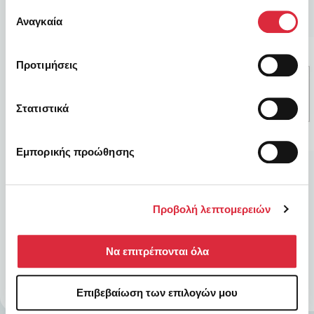
έχουν συλλέξει σε σχέση με την από μέρους σας χρήση
Επιλογή
των υπηρεσιών τους.
Αναγκαία
συγκατάθεσης
Προτιμήσεις
Στατιστικά
Εμπορικής προώθησης
ΑΝΑΜΕΝΕΤΑΙ
ΑΝΑΜΕΝΕΤΑΙ
Προϊόν
Προϊόν
Προβολή λεπτομερειών
0,00
€
0,00
€
Να επιτρέπονται όλα
Επιβεβαίωση των επιλογών μου