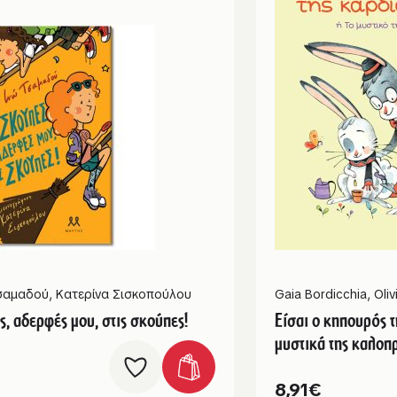
Τσαμαδού
,
Κατερίνα Σισκοπούλου
Gaia Bordicchia
,
Oliv
ς, αδερφές μου, στις σκούπες!
Είσαι ο κηπουρός τ
μυστικά της καλοπ
8,91
€