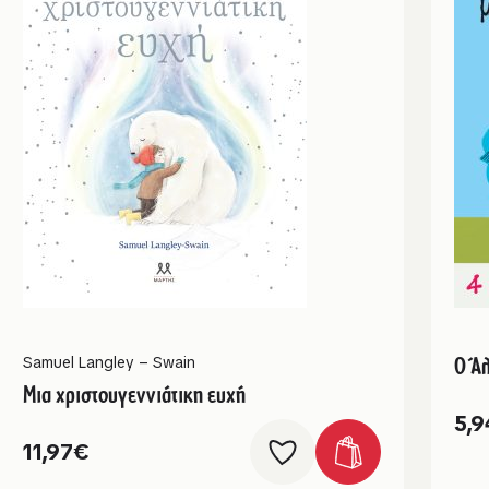
Ο Άλ
Samuel Langley – Swain
Μια χριστουγεννιάτικη ευχή
5,9
11,97
€