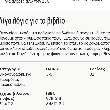
για αγορές άνω των 25€
Λίγα λόγια για το βιβλίο
Όταν είσαι μικρός, τα πράγματα τα βλέπεις διαφορετικά, το
μένουμε σπίτι» θύμωσα πάρα πολύ. Είναι σαν να σε βάζουν τιμω
ξέρεις πότε θα τελειώσει. Κι επειδή το σπίτι το μοιραζόμασ
και να κλειστεί κάθε οικογένεια σ’ ένα δωμάτιο. Εμάς μας κλη
καλά του. Πολύ σύντομα μας φαινόταν σαν παλάτι, παραμυθένι
Κατηγορία
Ηλικία
Σελίδες
Εικονογραφημένα
3-6
32
παραμύθια,
Παιδικά Βιβλία
Σχήμα (πλάτος
ISBN
x ύψος)
978-618-
22 x 22
84312-8-7