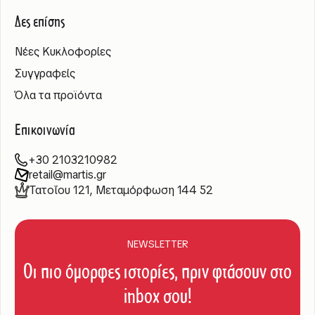
Δες επίσης
Νέες Κυκλοφορίες
Συγγραφείς
Όλα τα προϊόντα
Επικοινωνία
+30 2103210982
retail@martis.gr
Τατοΐου 121, Μεταμόρφωση 144 52
NEWSLETTER
Οι πιο όμορφες ιστορίες, πριν φτάσουν στο
inbox σου!