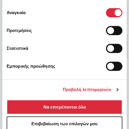
έχουν συλλέξει σε σχέση με την από μέρους σας χρήση
Επιλογή
των υπηρεσιών τους.
Αναγκαία
συγκατάθεσης
Προτιμήσεις
Στατιστικά
Εμπορικής προώθησης
ΑΝΑΜΕΝΕΤΑΙ
ΑΝΑΜΕΝΕΤΑΙ
Προβολή λεπτομερειών
Προϊόν
Προϊόν
0,00
€
0,00
€
Να επιτρέπονται όλα
Επιβεβαίωση των επιλογών μου