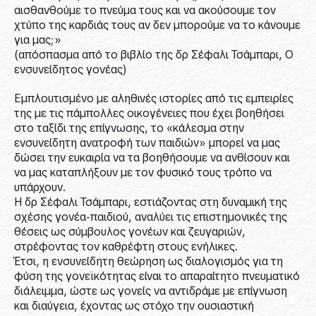
αισθανθούμε το πνεύμα τους και να ακούσουμε τον
χτύπο της καρδιάς τους αν δεν μπορούμε να το κάνουμε
για μας;»
(απόσπασμα από το βιβλίο της δρ Σέφαλι Τσάμπαρι, Ο
ενσυνείδητος γονέας)
Εμπλουτισμένο με αληθινές ιστορίες από τις εμπειρίες
της με τις πάμπολλες οικογένειες που έχει βοηθήσει
στο ταξίδι της επίγνωσης, το «κάλεσμα στην
ενσυνείδητη ανατροφή των παιδιών» μπορεί να μας
δώσει την ευκαιρία να τα βοηθήσουμε να ανθίσουν και
να μας καταπλήξουν με τον φυσικό τους τρόπο να
υπάρχουν.
Η δρ Σέφαλι Τσάμπαρι, εστιάζοντας στη δυναμική της
σχέσης γονέα-παιδιού, αναλύει τις επιστημονικές της
θέσεις ως σύμβουλος γονέων και ζευγαριών,
στρέφοντας τον καθρέφτη στους ενήλικες.
Έτσι, η ενσυνείδητη θεώρηση ως διαλογισμός για τη
φύση της γονεϊκότητας είναι το απαραίτητο πνευματικό
διάλειμμα, ώστε ως γονείς να αντιδράμε με επίγνωση
και διαύγεια, έχοντας ως στόχο την ουσιαστική