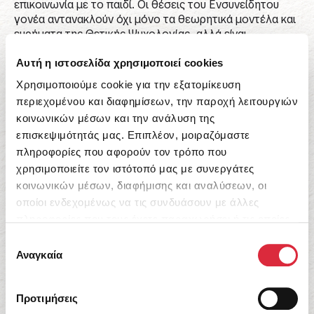
επικοινωνία με το παιδί. Οι θέσεις του Ενσυνείδητου
γονέα αντανακλούν όχι μόνο τα θεωρητικά μοντέλα και
ευρήματα της Θετικής Ψυχολογίας, αλλά είναι
εναρμονισμένες, φιλοσοφικά και πρακτικά, με τα πιο
σύγχρονα μοντέλα μάθησης, τα οποία περιλαμβάνουν
Αυτή η ιστοσελίδα χρησιμοποιεί cookies
τη δημιουργία ενός πλαισίου αποδοχής που θα
Χρησιμοποιούμε cookie για την εξατομίκευση
αναδείξει τα μοναδικά και θαυμαστά χαρακτηριστικά
περιεχομένου και διαφημίσεων, την παροχή λειτουργιών
κάθε παιδιού.
κοινωνικών μέσων και την ανάλυση της
επισκεψιμότητάς μας. Επιπλέον, μοιραζόμαστε
#Βιβλία Γονεϊκότητας
#Παιδικά Βιβλία
πληροφορίες που αφορούν τον τρόπο που
χρησιμοποιείτε τον ιστότοπό μας με συνεργάτες
κοινωνικών μέσων, διαφήμισης και αναλύσεων, οι
οποίοι ενδεχομένως να τις συνδυάσουν με άλλες
Ο ενσυνείδητος γονέας
πληροφορίες που τους έχετε παραχωρήσει ή τις οποίες
έχουν συλλέξει σε σχέση με την από μέρους σας χρήση
21,96
€
Επιλογή
των υπηρεσιών τους.
Αναγκαία
συγκατάθεσης
Αγορά Τώρα
Προτιμήσεις