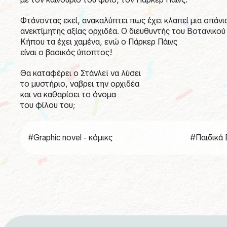
Φτάνοντας εκεί, ανακαλύπτει πως έχει κλαπεί μια σπάνι
ανεκτίμητης αξίας ορχιδέα. Ο διευθυντής του Βοτανικού
Κήπου τα έχει χαμένα, ενώ ο Πάρκερ Πάινς
είναι ο βασικός ύποπτος!
Θα καταφέρει ο Στάνλεϊ να λύσει
το μυστήριο, ναβρει την ορχιδέα
και να καθαρίσει το όνομα
του φίλου του;
#Graphic novel - κόμικς
#Παιδικά 