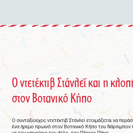
Ο ντετέκτιβ Στάνλεϊ και η κλοπ
στον Βοτανικό Κήπο
Ο συνταξιούχος ντετέκτιβ Στάνλεϊ ετοιμάζεται να περάσ
ένα ήρεμο πρωινό στον Βοτανικό Κήπο του Νάρλιμπον
με τον καινούριο του φίλο, τον Πάρκερ Πάινς.