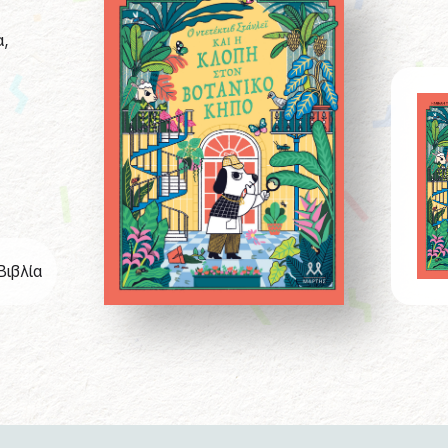
α,
Βιβλία