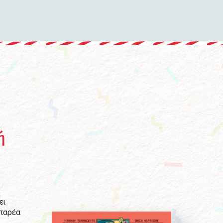
ή
ει
 παρέα