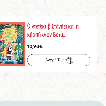
Ο ντετέκτιβ Στάνλεϊ και η
κλοπή στον Βοτα…
10,98
€
Αγορά Τώρα