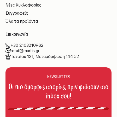
Νέες Κυκλοφορίες
Συγγραφείς
Όλα τα προϊόντα
Επικοινωνία
+30 2103210982
retail@martis.gr
Τατοΐου 121, Μεταμόρφωση 144 52
NEWSLETTER
Οι πιο όμορφες ιστορίες, πριν φτάσουν στο
inbox σου!