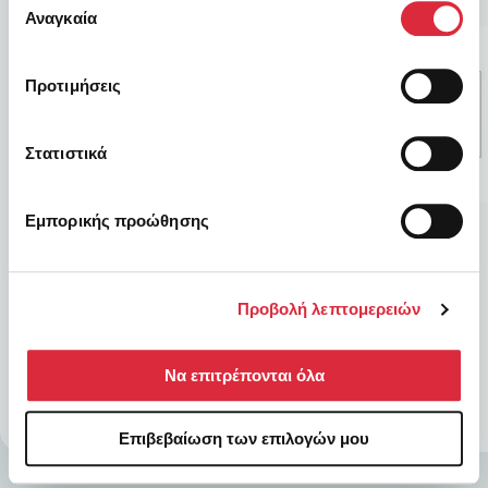
των υπηρεσιών τους.
Αναγκαία
συγκατάθεσης
Προτιμήσεις
Στατιστικά
Εμπορικής προώθησης
ΑΝΑΜΕΝΕΤΑΙ
ΑΝΑΜΕΝΕΤΑΙ
Προϊόν
Προϊόν
Προβολή λεπτομερειών
0,00
€
0,00
€
Να επιτρέπονται όλα
Επιβεβαίωση των επιλογών μου