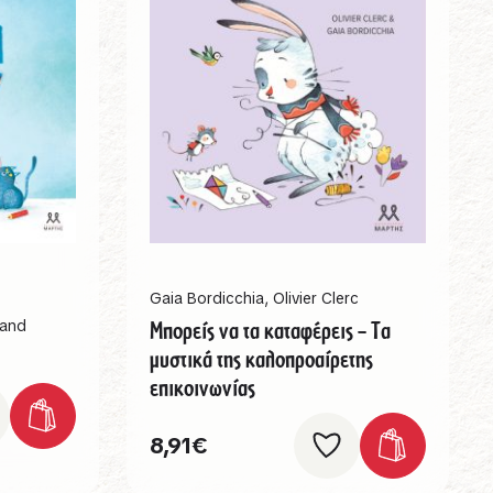
Gaia Bordicchia
,
Olivier Clerc
rand
Μπορείς να τα καταφέρεις – Τα
μυστικά της καλοπροαίρετης
επικοινωνίας
8,91
€