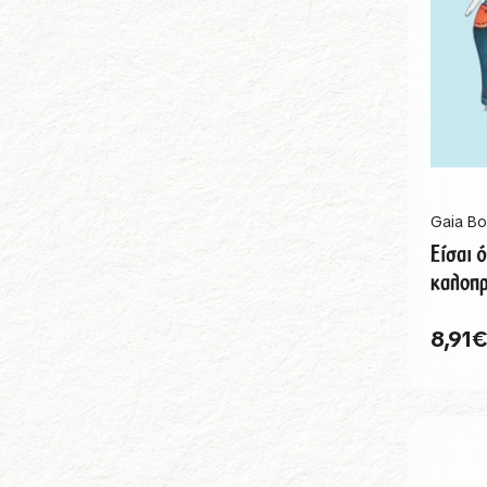
Gaia Bo
Είσαι ό
καλοπρ
8,91