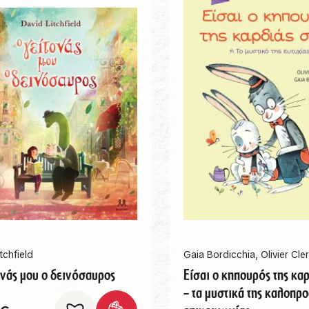
tchfield
Gaia Bordicchia
,
Olivier Cle
ονάς μου ο δεινόσαυρος
Είσαι ο κηπουρός της κα
– τα μυστικά της καλοπρο