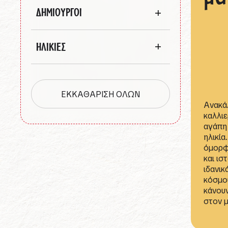
ΔΗΜΙΟΥΡΓΟΙ
ΗΛΙΚΙΕΣ
ΕΚΚΑΘΑΡΙΣΗ ΟΛΩΝ
Ανακάλ
καλλιε
αγάπη 
ηλικία
όμορφ
και ισ
ιδανικ
κόσμου
κάνου
στον μ