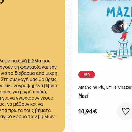
υψε παιδικά βιβλία που
ργούν τη φαντασία και την
για το διάβασμα από μικρή
ΝΕΟ
. Στη συλλογή μας θα βρεις
α εικονογραφημένα βιβλία
Amandine Piu
,
Emilie Chaze
τορίες για μικρά παιδιά,
Μαζί
ά για να γνωρίσουν νέους
ς, να μάθουν και να
ν τα πρώτα τους βήματα
14,94
€
αγικό κόσμο των βιβλίων.