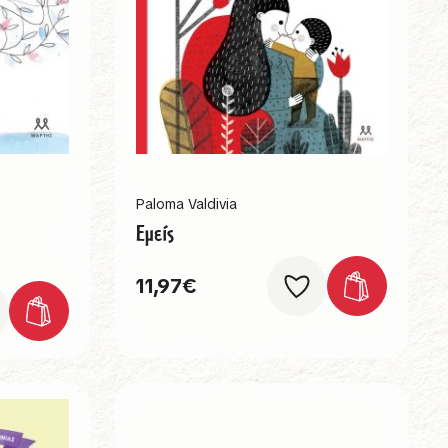
Paloma Valdivia
Εμείς
11,97
€