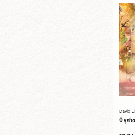
David Li
Ο γείτ