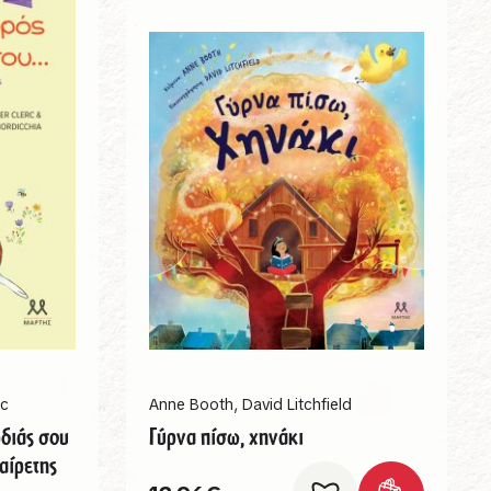
rc
Anne Booth
,
David Litchfield
ρδιάς σου
Γύρνα πίσω, χηνάκι
αίρετης