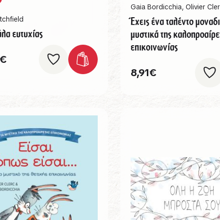
Gaia Bordicchia
,
Olivier Cle
tchfield
Έχεις ένα ταλέντο μοναδι
άλα ευτυχίας
μυστικά της καλοπροαίρε
επικοινωνίας
€
8,91
€