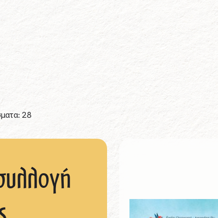
ματα: 28
συλλογή
ς