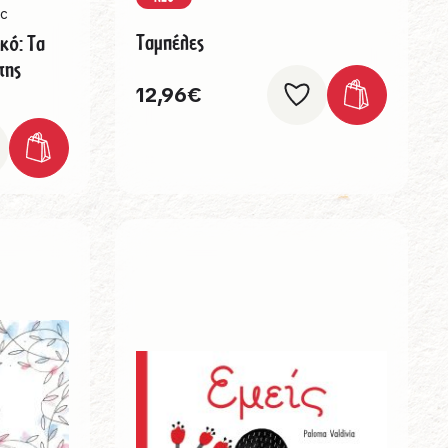
rc
Ταμπέλες
κό: Τα
της
12,96
€