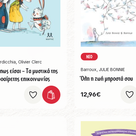
ΝΕΟ
rdicchia
,
Olivier Clerc
πως είσαι – Τα μυστικά της
Barroux
,
JULIE BONNIE
Όλη η ζωή μπροστά σου
οαίρετης επικοινωνίας
12,96
€
€