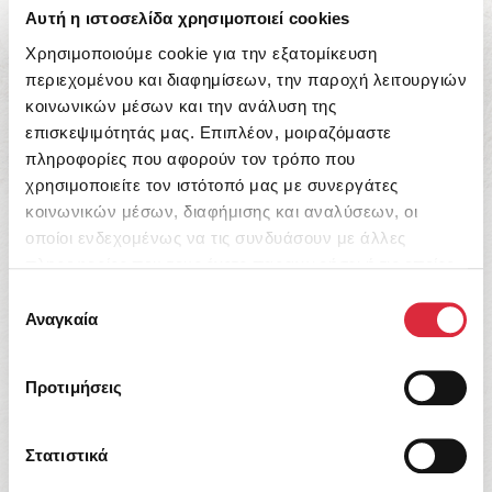
12,96
€
Αυτή η ιστοσελίδα χρησιμοποιεί cookies
Χρησιμοποιούμε cookie για την εξατομίκευση
περιεχομένου και διαφημίσεων, την παροχή λειτουργιών
κοινωνικών μέσων και την ανάλυση της
επισκεψιμότητάς μας. Επιπλέον, μοιραζόμαστε
πληροφορίες που αφορούν τον τρόπο που
χρησιμοποιείτε τον ιστότοπό μας με συνεργάτες
κοινωνικών μέσων, διαφήμισης και αναλύσεων, οι
οποίοι ενδεχομένως να τις συνδυάσουν με άλλες
πληροφορίες που τους έχετε παραχωρήσει ή τις οποίες
Γιατί
ξεχωρίζουμε
έχουν συλλέξει σε σχέση με την από μέρους σας χρήση
Επιλογή
των υπηρεσιών τους.
Αναγκαία
συγκατάθεσης
Πιστεύουμε στη δύναμη των ιστοριών που εμπνέουν,
συγκινούν και ταξιδεύουν τους αναγνώστες. Γι’ αυτό
Προτιμήσεις
επιλέγουμε με φροντίδα κάθε τίτλο που φέρει την
υπογραφή των Εκδόσεων Μάρτης.
Στατιστικά