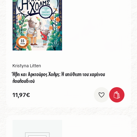
Kristyna Litten
Ήβη και Αρκτούρος Χολμς: Η υπόθεση του χαμένου
λουλουδιού
11,97
€