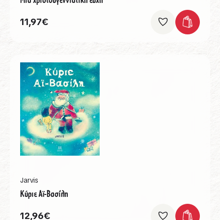
11,97
€
Jarvis
Κύριε Αϊ-Βασίλη
12,96
€