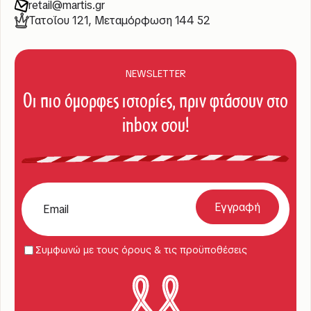
retail@martis.gr
Τατοΐου 121, Μεταμόρφωση 144 52
NEWSLETTER
Οι πιο όμορφες ιστορίες, πριν φτάσουν στο
inbox σου!
Συμφωνώ με τους όρους & τις προϋποθέσεις