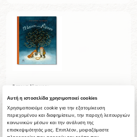
Άστριντ Λίντγκρεν
Ο νάνος και η αλεπού
Αυτή η ιστοσελίδα χρησιμοποιεί cookies
10,98
€
Χρησιμοποιούμε cookie για την εξατομίκευση
περιεχομένου και διαφημίσεων, την παροχή λειτουργιών
κοινωνικών μέσων και την ανάλυση της
επισκεψιμότητάς μας. Επιπλέον, μοιραζόμαστε