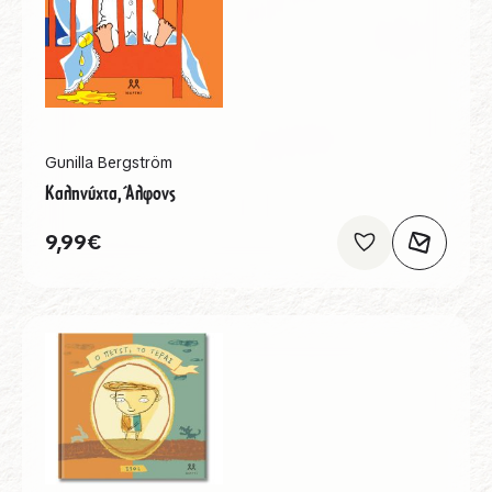
Gunilla Bergström
Καληνύχτα, Άλφονς
9,99
€