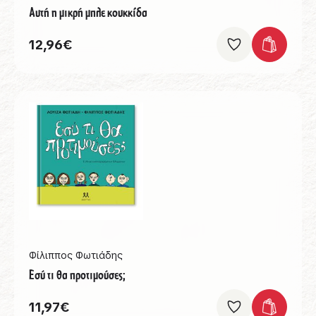
Αυτή η μικρή μπλε κουκκίδα
12,96
€
Φίλιππος Φωτιάδης
Εσύ τι θα προτιμούσες;
11,97
€