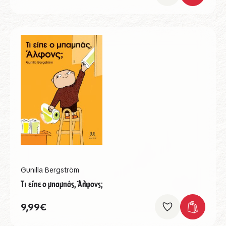
Gunilla Bergström
Τι είπε ο μπαμπάς, Άλφονς;
9,99
€