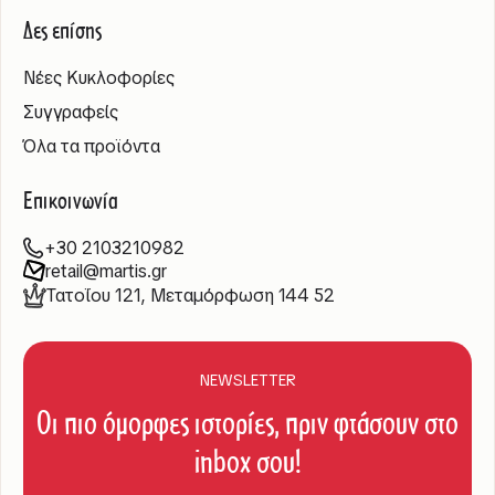
Δες επίσης
Νέες Κυκλοφορίες
Συγγραφείς
Όλα τα προϊόντα
Επικοινωνία
+30 2103210982
retail@martis.gr
Τατοΐου 121, Μεταμόρφωση 144 52
NEWSLETTER
Οι πιο όμορφες ιστορίες, πριν φτάσουν στο
inbox σου!