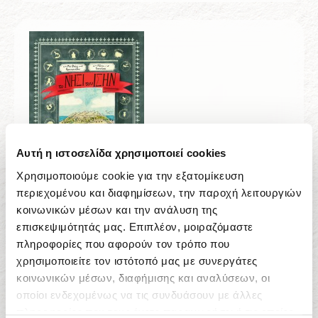
Αυτή η ιστοσελίδα χρησιμοποιεί cookies
Χρησιμοποιούμε cookie για την εξατομίκευση
περιεχομένου και διαφημίσεων, την παροχή λειτουργιών
κοινωνικών μέσων και την ανάλυση της
Αλίκη Γιαννάκη
,
Ματθαίος Αμανατιάδης
επισκεψιμότητάς μας. Επιπλέον, μοιραζόμαστε
Το νησί του Ίσην
πληροφορίες που αφορούν τον τρόπο που
χρησιμοποιείτε τον ιστότοπό μας με συνεργάτες
14,94
€
κοινωνικών μέσων, διαφήμισης και αναλύσεων, οι
οποίοι ενδεχομένως να τις συνδυάσουν με άλλες
πληροφορίες που τους έχετε παραχωρήσει ή τις οποίες