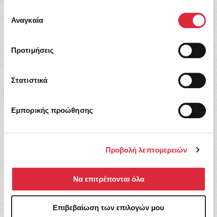
έχουν συλλέξει σε σχέση με την από μέρους σας χρήση
Επιλογή
των υπηρεσιών τους.
Αναγκαία
συγκατάθεσης
Προτιμήσεις
Στατιστικά
Εμπορικής προώθησης
Paula White
Ο φούρναρης πλάι στη θάλασσα
Προβολή λεπτομερειών
13,95
€
Να επιτρέπονται όλα
Επιβεβαίωση των επιλογών μου