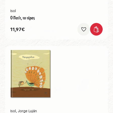
Isol
Ο Πετίτ, το τέρας
11,97
€
Isol
,
Jorge Luján