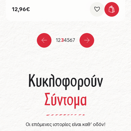
12,96
€
1
2
3
4
5
6
7
Κυκλοφορούν
Σύντομα
Οι επόμενες ιστορίες είναι καθ’ οδόν!