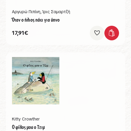
Αργυρώ Πιπίνη
,
Ίρις Σαμαρτζή
Όταν ο ήλιος πάει για ύπνο
17,91
€
Kitty Crowther
Ο φίλος μου ο Τζιμ