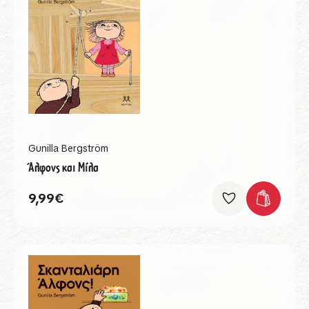
Gunilla Bergström
Άλφονς και Μίλα
9,99
€