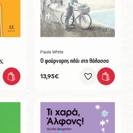
Paula White
ς;
Ο φούρναρης πλάι στη θάλασσα
13,95
€