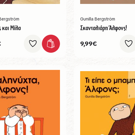
 Bergström
Gunilla Bergström
 και Μίλα
Σκανταλιάρη Άλφονς!
€
9,99
€