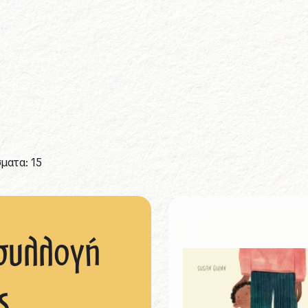
ματα: 15
συλλογή
ς