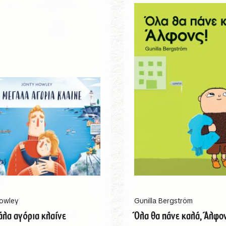
owley
Gunilla Bergström
άλα αγόρια κλαίνε
Όλα θα πάνε καλά, Άλφον