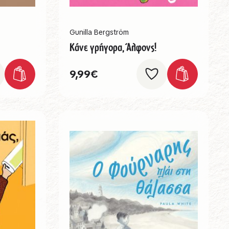
Gunilla Bergström
Κάνε γρήγορα, Άλφονς!
9,99
€