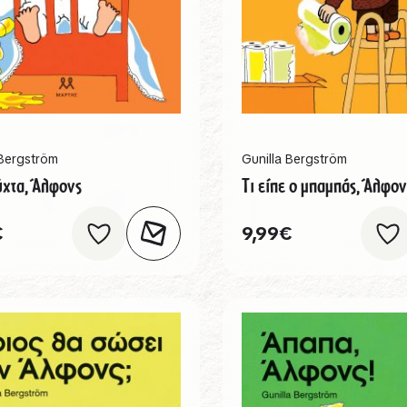
 Bergström
Gunilla Bergström
χτα, Άλφονς
Τι είπε ο μπαμπάς, Άλφον
€
9,99
€