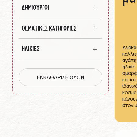
ΔΗΜΙΟΥΡΓΟΙ
ΘΕΜΑΤΙΚΕΣ ΚΑΤΗΓΟΡΙΕΣ
Ανακάλ
ΗΛΙΚΙΕΣ
καλλιε
αγάπη 
ηλικία
όμορφ
ΕΚΚΑΘΑΡΙΣΗ ΟΛΩΝ
και ισ
ιδανικ
κόσμου
κάνου
στον μ