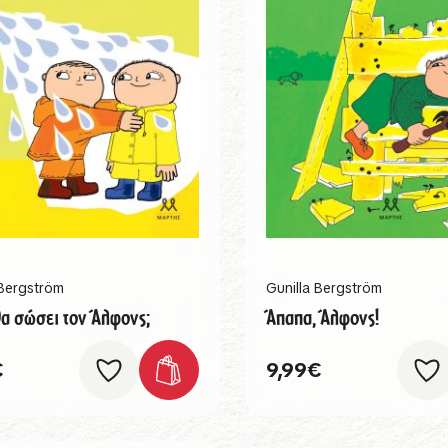
 Bergström
Gunilla Bergström
θα σώσει τον Άλφονς;
Άπαπα, Άλφονς!
€
9,99
€