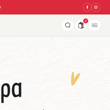
0
έρα