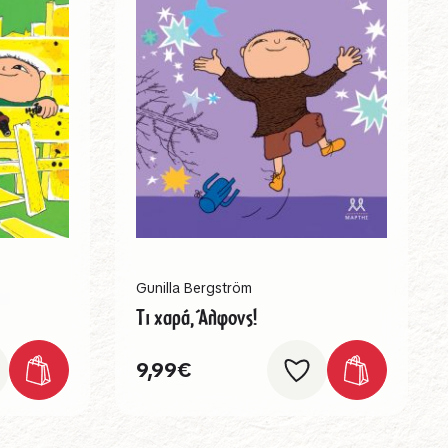
Gunilla Bergström
Τι χαρά, Άλφονς!
9,99
€