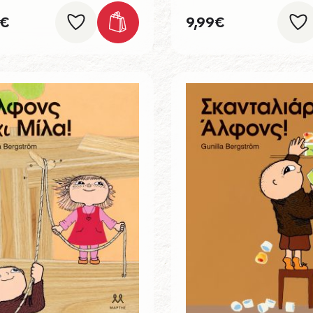
€
9,99
€