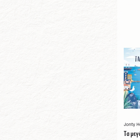
Jonty H
Τα μεγ