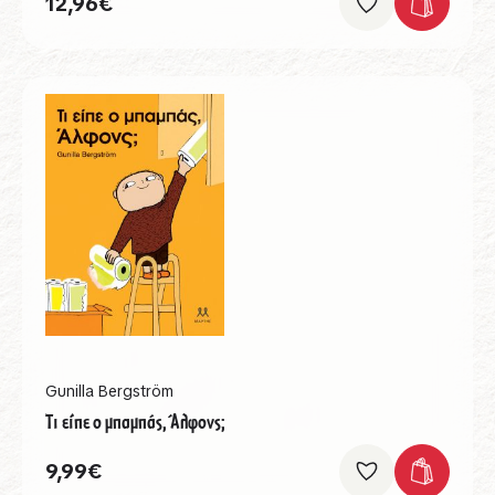
12,96
€
Gunilla Bergström
Τι είπε ο μπαμπάς, Άλφονς;
9,99
€