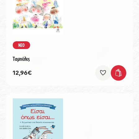
ΝΕΟ
Ταμπέλες
12,96
€