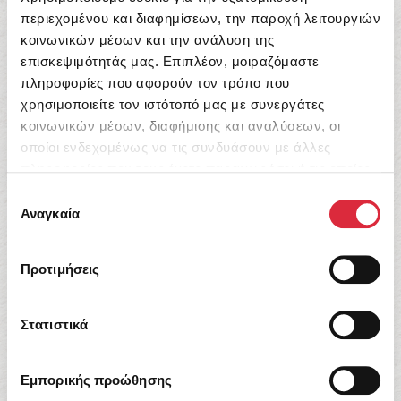
Zeno Sworder
περιεχομένου και διαφημίσεων, την παροχή λειτουργιών
Οι αλλιώτικοι μικροί γονείς μου
κοινωνικών μέσων και την ανάλυση της
επισκεψιμότητάς μας. Επιπλέον, μοιραζόμαστε
12,96
€
πληροφορίες που αφορούν τον τρόπο που
χρησιμοποιείτε τον ιστότοπό μας με συνεργάτες
κοινωνικών μέσων, διαφήμισης και αναλύσεων, οι
οποίοι ενδεχομένως να τις συνδυάσουν με άλλες
πληροφορίες που τους έχετε παραχωρήσει ή τις οποίες
έχουν συλλέξει σε σχέση με την από μέρους σας χρήση
Επιλογή
των υπηρεσιών τους.
Αναγκαία
συγκατάθεσης
Προτιμήσεις
Στατιστικά
Εμπορικής προώθησης
Gunilla Bergström