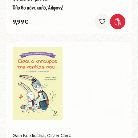
Όλα θα πάνε καλά, Άλφονς!
9,99
€
Gaia Bordicchia
,
Olivier Clerc