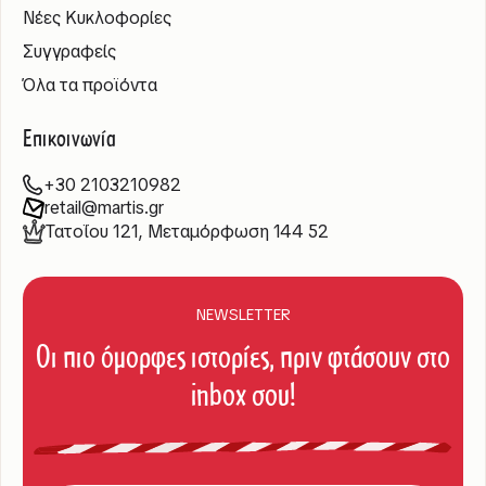
Νέες Κυκλοφορίες
Συγγραφείς
Όλα τα προϊόντα
Επικοινωνία
+30 2103210982
retail@martis.gr
Τατοΐου 121, Μεταμόρφωση 144 52
NEWSLETTER
Οι πιο όμορφες ιστορίες, πριν φτάσουν στο
inbox σου!