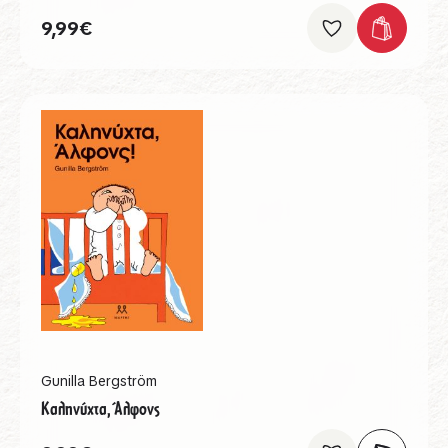
9,99
€
Gunilla Bergström
Καληνύχτα, Άλφονς