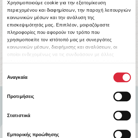
Χρησιμοποιούμε cookie για την εξατομίκευση
περιεχομένου και διαφημίσεων, την παροχή λειτουργιών
κοινωνικών μέσων και την ανάλυση της
Ο Γκυ και οι μαγικές τρύπες
επισκεψιμότητάς μας. Επιπλέον, μοιραζόμαστε
πληροφορίες που αφορούν τον τρόπο που
19,98
€
χρησιμοποιείτε τον ιστότοπό μας με συνεργάτες
κοινωνικών μέσων, διαφήμισης και αναλύσεων, οι
Αγορά Τώρα
οποίοι ενδεχομένως να τις συνδυάσουν με άλλες
πληροφορίες που τους έχετε παραχωρήσει ή τις οποίες
έχουν συλλέξει σε σχέση με την από μέρους σας χρήση
Επιλογή
των υπηρεσιών τους.
Αναγκαία
συγκατάθεσης
Προτιμήσεις
Στατιστικά
Εμπορικής προώθησης