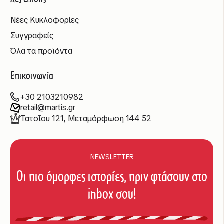
Νέες Κυκλοφορίες
Συγγραφείς
Όλα τα προϊόντα
Επικοινωνία
+30 2103210982
retail@martis.gr
Τατοΐου 121, Μεταμόρφωση 144 52
NEWSLETTER
Οι πιο όμορφες ιστορίες, πριν φτάσουν στο
inbox σου!