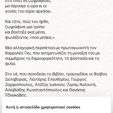
στο σπίτι να ζωγραφίσει,
μα πέρναγε η ώρα κι οι
γονείς του είχαν αργήσει.
Και τότε, πώς του ήρθε;
ζωγράφισε μια τρύπα
και βούτηξε εκεί μέσα,
φωνάζοντας «πού μπήκα;»
Μια αλληγορική περιπέτεια με πρωταγωνιστή τον
θαρραλέο Γκυ, που αντιμετωπίζει τη μοναξιά του με
συμμάχους τη δημιουργικότητα, τη φαντασία και τη
φιλία.
Στο cd, που συνοδεύει το βιβλίο, τραγουδάνε οι Φοίβος
Δεληβοριάς, Λευτέρης Ελευθερίου, Γιώργος
Ζαχαρόπουλος, Αλέξης Ιωάννου, Ζερόμ Καλουτά,
Αλκιβιάδης Κωνσταντόπουλος και Θανάσης
Τζίνγκοβιτς.
Αυτή η ιστοσελίδα χρησιμοποιεί cookies
#Παιδικά Βιβλία